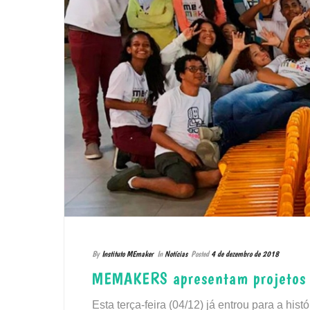
By
Instituto MEmaker
In
Notícias
Posted
4 de dezembro de 2018
MEMAKERS apresentam projetos 
Esta terça-feira (04/12) já entrou para a hi