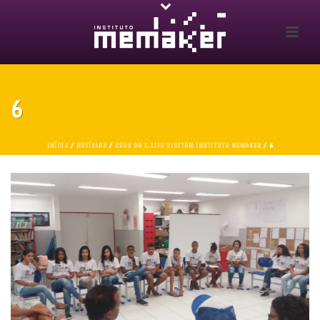
6
INÍCIO
/
NOTÍCIAS
/
CEOS DA E.LIFE VISITAM INSTITUTO MEMAKER
/ 6