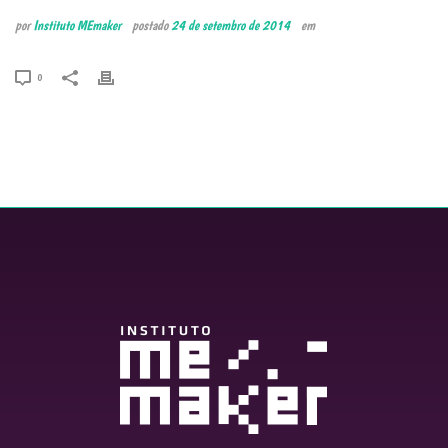
por
Instituto MEmaker
postado
24 de setembro de 2014
em
0