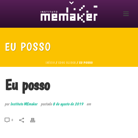
EU POSSO
INÍCIO
/
EDGE SLIDER
/ EU POSSO
Eu posso
por
Instituto MEmaker
postado
8 de agosto de 2019
em
0