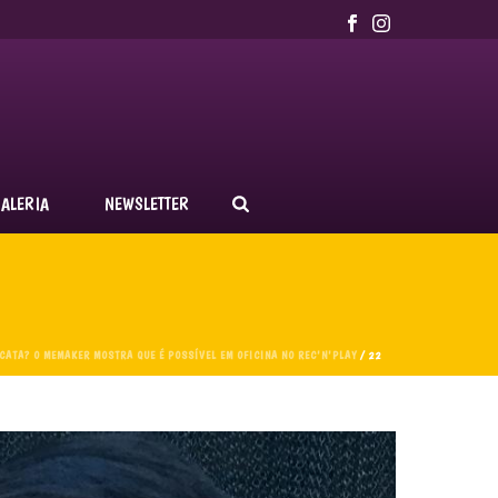
ALERIA
NEWSLETTER
CATA? O MEMAKER MOSTRA QUE É POSSÍVEL EM OFICINA NO REC'N'PLAY
/ 22