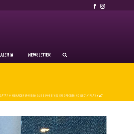
ALERIA
NEWSLETTER
CATA? O MEMAKER MOSTRA QUE É POSSÍVEL EM OFICINA NO REC'N'PLAY
/ 27