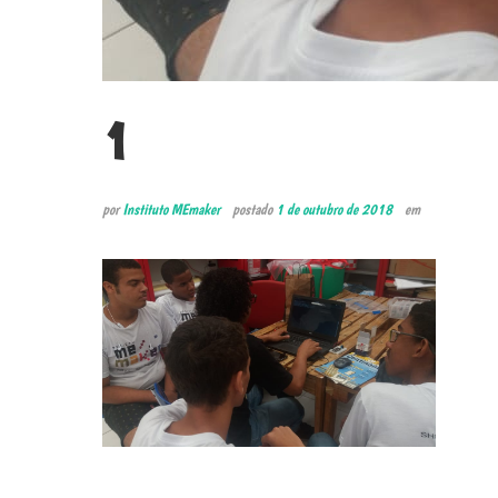
1
por
Instituto MEmaker
postado
1 de outubro de 2018
em