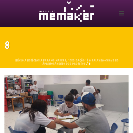
8
INÍCIO
/
NOTÍCIAS
/
PARA OS MAKERS, 'DEDICAÇÃO' É A PALAVRA-CHAVE NO
APRIMORAMENTO DOS PROJETOS
/ 8