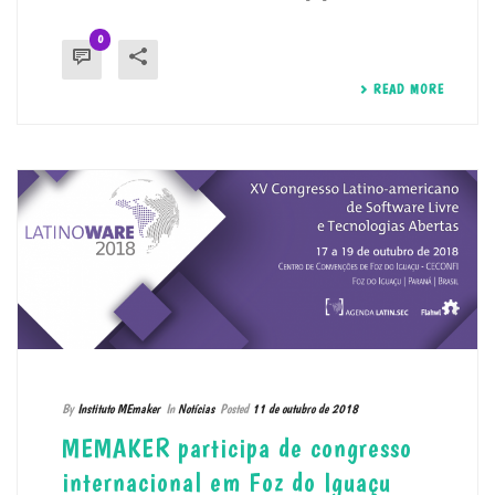
0
READ MORE
By
Instituto MEmaker
In
Notícias
Posted
11 de outubro de 2018
MEMAKER participa de congresso
internacional em Foz do Iguaçu