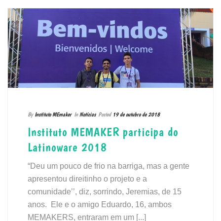
By
Instituto MEmaker
In
Notícias
Posted
19 de outubro de 2018
Instituto MEMAKER participa do
Latinoware 2018
“Deu um pouco de frio na barriga, mas a gente
apresentou direitinho o projeto e a
comunidade’’, diz, sorrindo, Jeremias, de 15
anos. Ele e o amigo Eduardo, 16, ambos
MEMAKERS, entraram em um [...]