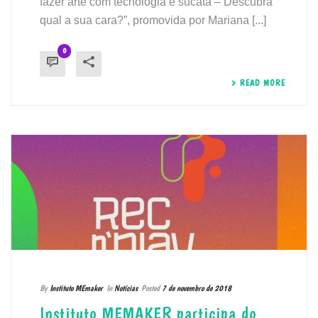
fazer arte com tecnologia e sucata – Descubra
qual a sua cara?”, promovida por Mariana [...]
0
READ MORE
By
Instituto MEmaker
In
Notícias
Posted
7 de novembro de 2018
Instituto MEMAKER participa do