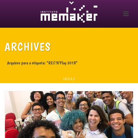
ARCHIVES
Arquivos para a etiqueta: "REC’N’Play 2018"
INÍCIO
/