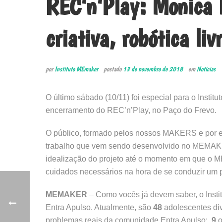
REC’n’Play: Monica 
criativa, robótica li
por
Instituto MEmaker
postado
13 de novembro de 2018
em
Notícias
O último sábado (10/11) foi especial para o Inst
encerramento do REC’n’Play, no Paço do Frevo.
O público, formado pelos nossos MAKERS e por e
trabalho que vem sendo desenvolvido no MEMAKER,
idealização do projeto até o momento em que o M
cuidados necessários na hora de se conduzir um pr
MEMAKER
– Como vocês já devem saber, o Inst
Entra Apulso. Atualmente, são
48
adolescentes div
problemas reais da comunidade Entra Apulso;
9
o