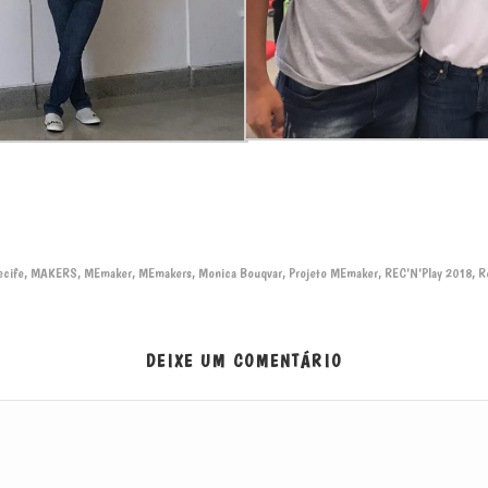
ecife
MAKERS
MEmaker
MEmakers
Monica Bouqvar
Projeto MEmaker
REC'N'Play 2018
R
,
,
,
,
,
,
,
DEIXE UM COMENTÁRIO