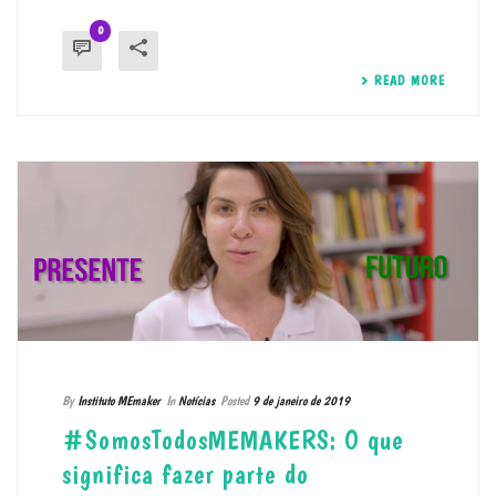
0
READ MORE
By
Instituto MEmaker
In
Notícias
Posted
9 de janeiro de 2019
#SomosTodosMEMAKERS: O que
significa fazer parte do