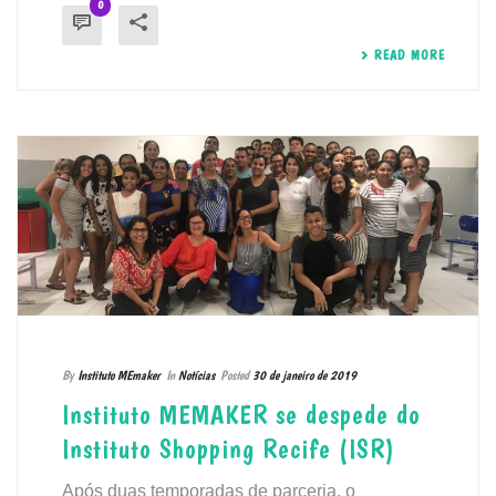
0
READ MORE
By
Instituto MEmaker
In
Notícias
Posted
30 de janeiro de 2019
Instituto MEMAKER se despede do
Instituto Shopping Recife (ISR)
Após duas temporadas de parceria, o